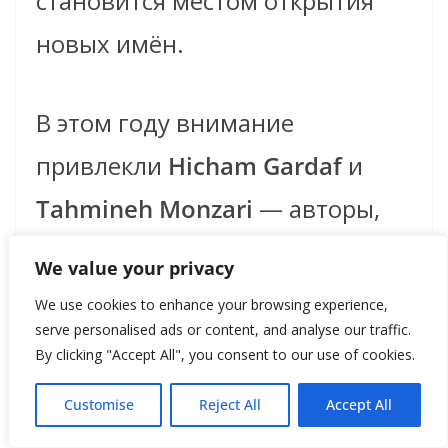
становится местом открытия
новых имён.
В этом году внимание
привлекли
Hicham Gardaf
и
Tahmineh Monzari
— авторы,
работающие на пересечении
We value your privacy
документальной фотографии и
We use cookies to enhance your browsing experience,
serve personalised ads or content, and analyse our traffic.
личного визуального дневника.
By clicking "Accept All", you consent to our use of cookies.
В их работах почти нет
Customise
Reject All
Accept All
глянцевой дистанции.