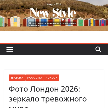
Skip
to
content
ВЫСТАВКИ
ИСКУССТВО
ЛОНДОН
Фото Лондон 2026:
зеркало тревожного