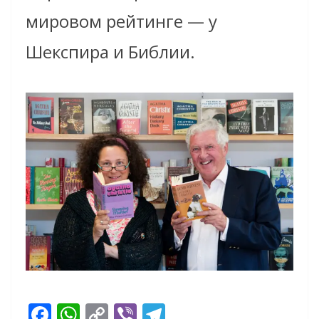
мировом рейтинге — у
Шекспира и Библии.
F
W
C
Vi
T