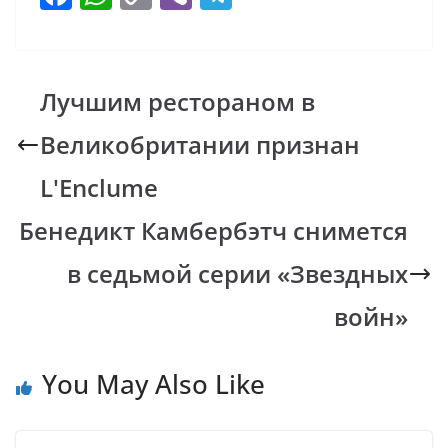
ac
h
o
b
el
e
at
p
er
e
b
s
y
gr
Лучшим рестораном в
o
A
Li
a
Великобритании признан
o
p
n
m
k
p
k
L'Enclume
Бенедикт Камбербэтч снимется
в седьмой серии «Звездных
войн»
You May Also Like