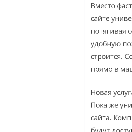
Вместо фаст
сайте униве
потягивая с
удобную поз
строится. С
прямо в ма
Новая услуг
Пока же ун
сайта. Комп
будут досту