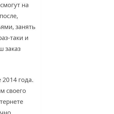
 смогут на
после,
ьями, занять
раз-таки и
ш заказ
 2014 года.
м своего
нтернете
чно,