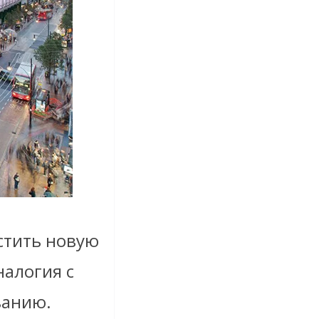
устить новую
налогия с
ванию.