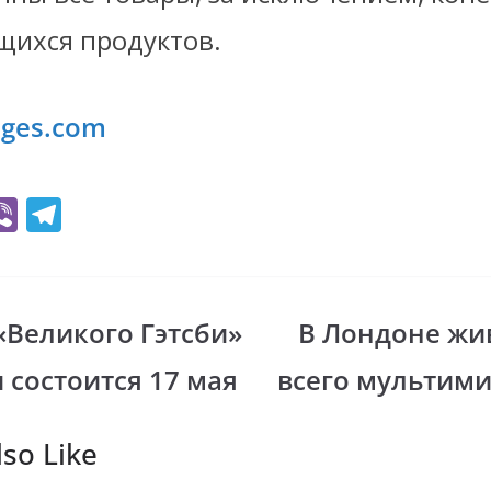
щихся продуктов.
dges.com
Vi
T
b
el
er
e
gr
«Великого Гэтсби»
В Лондоне жи
i
a
 состоится 17 мая
всего мультим
m
so Like