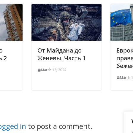
о
От Майдана до
Евро
ь 2
Женевы. Часть 1
права
беже
March 13, 2022
March 1
ogged in
to post a comment.