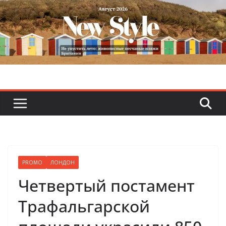
Skip
to
content
PROMO
ЛОНДОН
Четвертый постамент
Трафальгарской