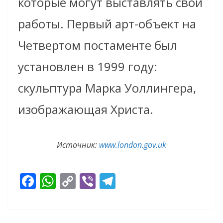
которые могут выставлять свои
работы. Первый арт-объект на
Четвертом постаменте был
установлен в 1999 году:
скульптура Марка Уоллингера,
изображающая Христа.
Источник:
www.london.gov.uk
F
W
C
Vi
T
ac
h
o
b
el
e
at
p
er
e