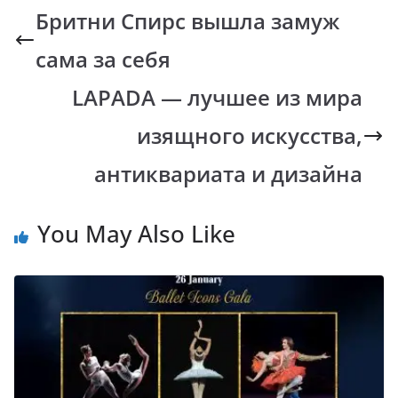
b
s
y
gr
Бритни Спирс вышла замуж
o
A
Li
a
сама за себя
o
p
n
m
k
p
k
LAPADA — лучшее из мира
изящного искусства,
антиквариата и дизайна
You May Also Like