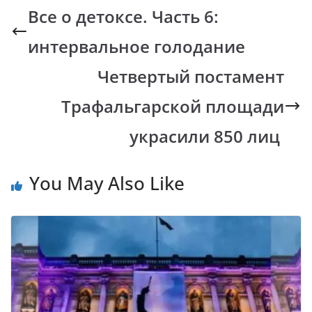
b
s
y
gr
Все о детоксе. Часть 6:
o
A
Li
a
интервальное голодание
o
p
n
m
k
p
k
Четвертый постамент
Трафальгарской площади
украсили 850 лиц
You May Also Like