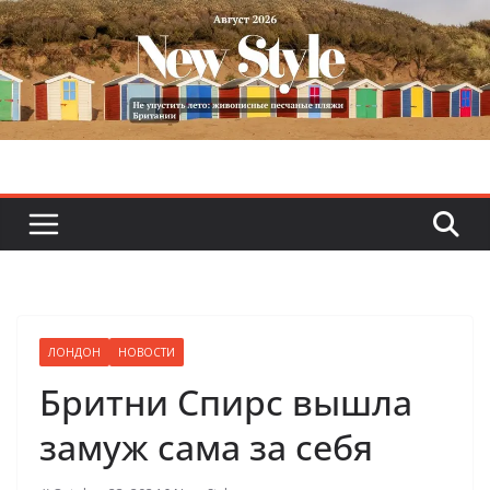
Skip
to
content
ЛОНДОН
НОВОСТИ
Бритни Спирс вышла
замуж сама за себя