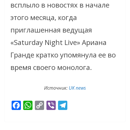
всплыло в новостях в начале
этого месяца, когда
приглашенная ведущая
«Saturday Night Live» Ариана
Гранде кратко упомянула ее во
время своего монолога.
Источник:
UK news
F
W
C
Vi
T
ac
h
o
b
el
e
at
p
er
e