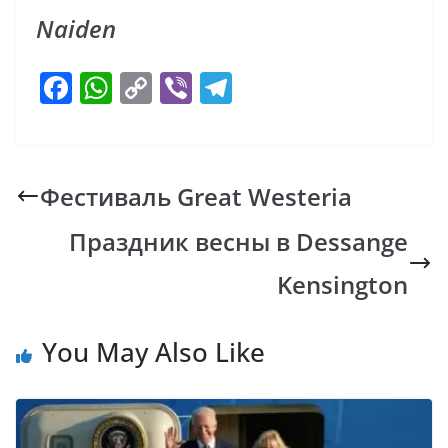
Naiden
F
W
C
Vi
T
ac
h
o
b
el
e
at
p
er
e
b
s
y
gr
Фестиваль Great Westeria
o
A
Li
a
Праздник весны в Dessange
o
p
n
m
k
p
k
Kensington
You May Also Like