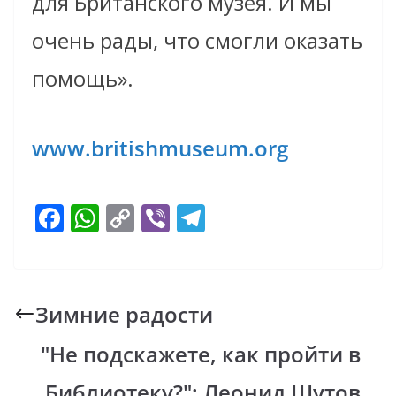
для Британского музея. И мы
очень рады, что смогли оказать
помощь».
www.britishmuseum.org
F
W
C
Vi
T
ac
h
o
b
el
e
at
p
er
e
b
s
y
gr
Зимние радости
o
A
Li
a
"Не подскажете, как пройти в
o
p
n
m
k
p
k
Библиотеку?": Леонид Шутов