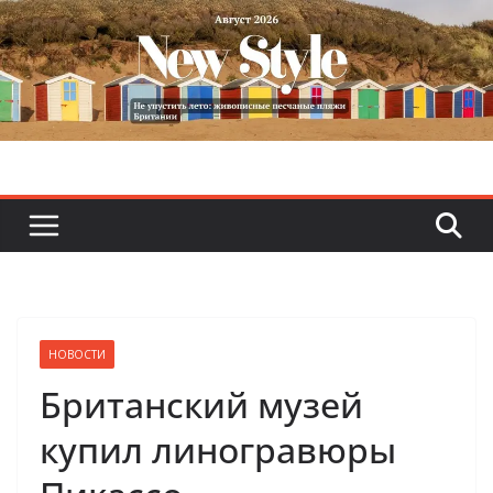
Skip
to
content
НОВОСТИ
Британский музей
купил линогравюры