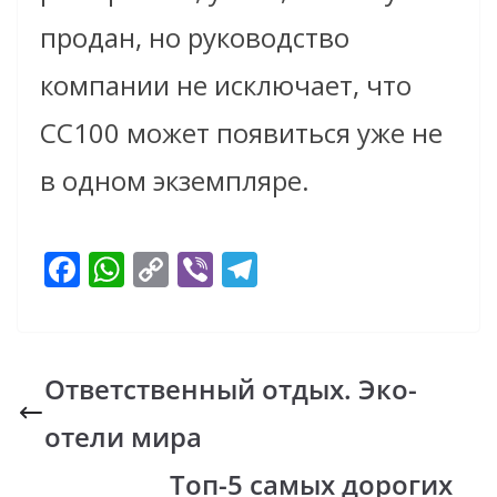
продан, но руководство
компании не исключает, что
CC100 может появиться уже не
в одном экземпляре.
F
W
C
Vi
T
ac
h
o
b
el
e
at
p
er
e
b
s
y
gr
Ответственный отдых. Эко-
o
A
Li
a
отели мира
o
p
n
m
k
p
k
Топ-5 самых дорогих