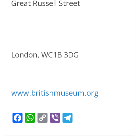
Great Russell Street
London, WC1B 3DG
www.britishmuseum.org
F
W
C
Vi
T
ac
h
o
b
el
e
at
p
er
e