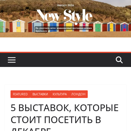
Skip
to
content
FEATURED
ВЫСТАВКИ
КУЛЬТУРА
ЛОНДОН
5 ВЫСТАВОК, КОТОРЫЕ
СТОИТ ПОСЕТИТЬ В