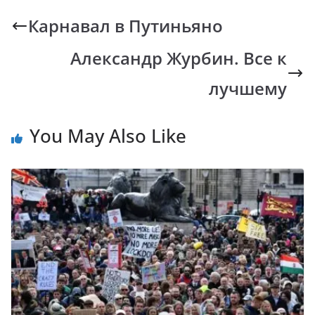
b
s
y
gr
Карнавал в Путиньяно
o
A
Li
a
Александр Журбин. Все к
o
p
n
m
k
p
k
лучшему
You May Also Like