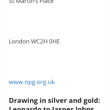
St Martin’s Place
London WC2H 0HE
www.npg.org.uk
Drawing in silver and gold:
Leonardo to Jasper Johns