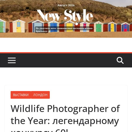
Skip
to
content
ВЫСТАВКИ
ЛОНДОН
Wildlife Photographer of
the Year: легендарному