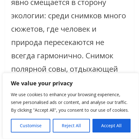
явно смещается в сторону
экологии: среди снимков много
сюжетов, где человек и
природа пересекаются не
всегда гармонично. Снимок
полярной совы, отдыхающей
на остатках пластиковой бочки,
We value your privacy
или тигра, пробирающегося
We use cookies to enhance your browsing experience,
serve personalised ads or content, and analyse our traffic.
через заброшенный завод,
By clicking "Accept All", you consent to our use of cookies.
говорят громче любых
Customise
Reject All
Accept All
лозунгов. И при этом выставка