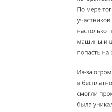
По мере тог
участников
настолько 
машины и ш
попасть на 
Из-за огро
в бесплатн
смогли про
была уника