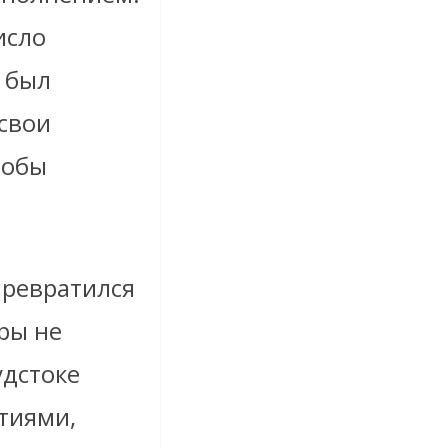
исло
 был
свои
тобы
превратился
ры не
удстоке
тиями,