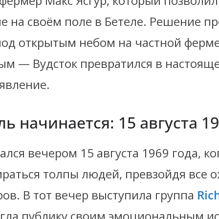
фермер Макс Ясгур, который позволил
е на своём поле в Бетеле. Решение п
под открытым небом на частной ферме
ым — Вудсток превратился в настоящ
 явление.
ь начинается: 15 августа 19
ался вечером 15 августа 1969 года, ко
ираться толпы людей, превзойдя все 
ов. В тот вечер выступила группа
Ric
жгла публику своим эмоциональным и