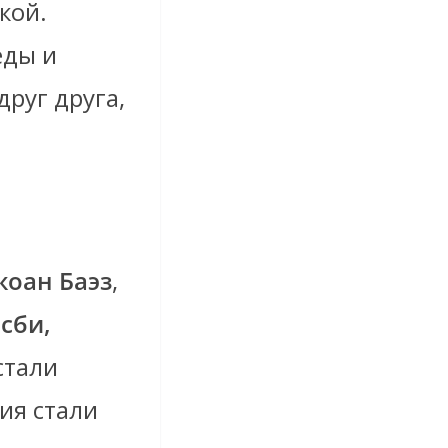
кой.
еды и
руг друга,
оан Баэз
,
сби,
стали
ия стали