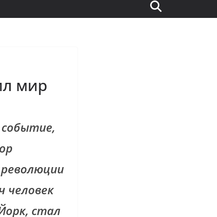
ил мир
 событие,
пор
 революции
ч человек
Йорк, стал