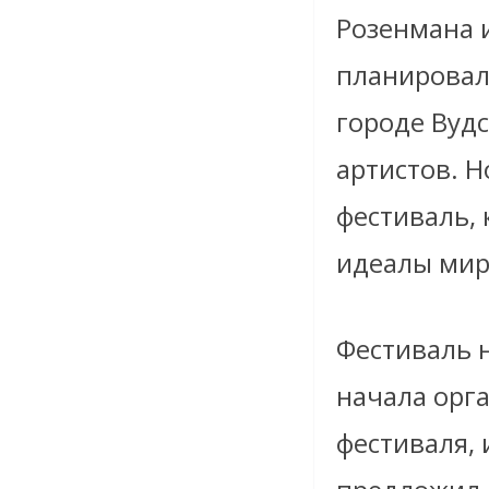
Розенмана 
планировал
городе Вуд
артистов. Н
фестиваль, 
идеалы мир
Фестиваль н
начала орг
фестиваля,