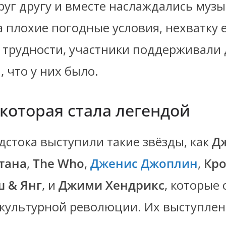
уг другу и вместе наслаждались музы
 плохие погодные условия, нехватку 
 трудности, участники поддерживали д
, что у них было.
которая стала легендой
дстока выступили такие звёзды, как
Дж
тана
,
The Who
,
Дженис Джоплин
,
Кро
ш & Янг
, и
Джими Хендрикс
, которые 
культурной революции. Их выступлен