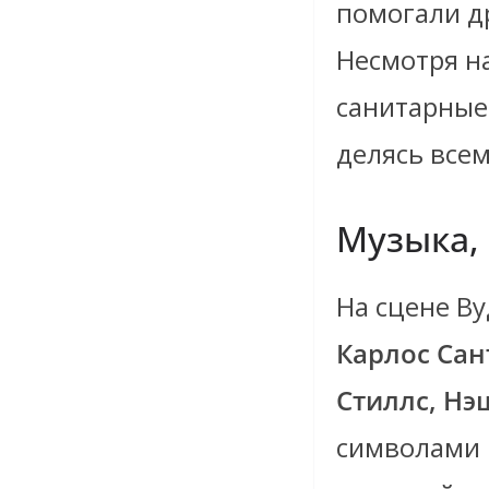
помогали др
Несмотря на
санитарные
делясь всем
Музыка, 
На сцене Ву
Карлос Сан
Стиллс, Нэ
символами 