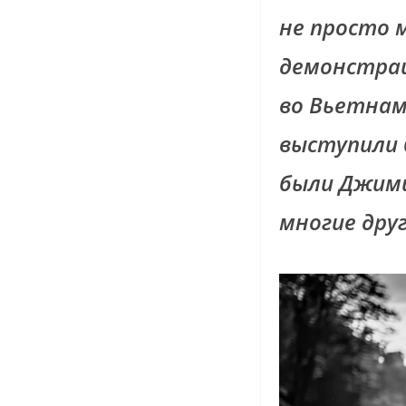
не просто 
демонстрац
во Вьетнам
выступили 
были Джими
многие друг