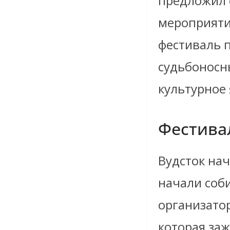
предложил 
мероприяти
фестиваль 
судьбоносн
культурное
Фестивал
Вудсток нач
начали соб
организатор
которая за