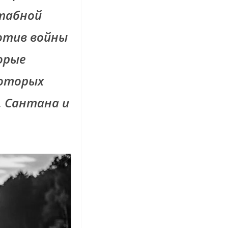
табной
отив войны
орые
которых
, Сантана и