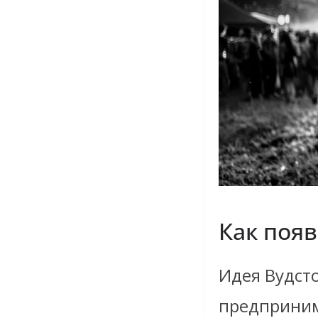
Как появ
Идея Вудст
предприним