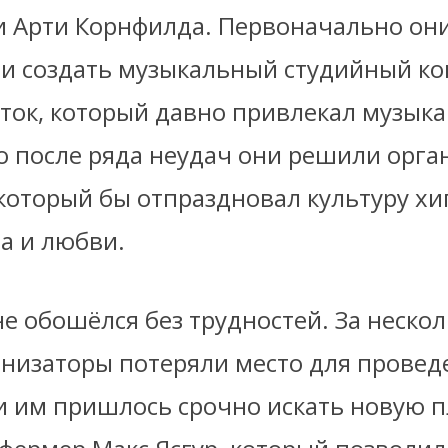
и Арти Корнфилда. Первоначально он
и создать музыкальный студийный ко
сток, который давно привлекал музыка
о после ряда неудач они решили орга
который бы отпраздновал культуру хи
а и любви.
е обошёлся без трудностей. За нескол
анизаторы потеряли место для провед
 и им пришлось срочно искать новую п