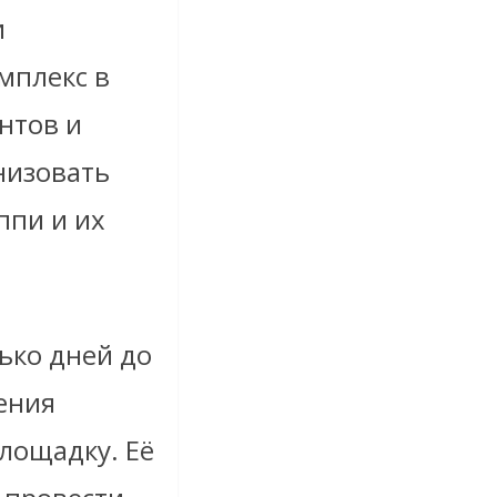
и
мплекс в
нтов и
низовать
ппи и их
ько дней до
ения
лощадку. Её