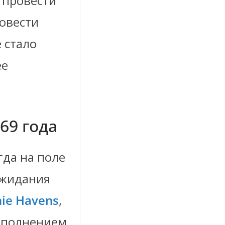
 провести
ровести
 стало
ее
69 года
гда на поле
ожидания
hie Havens
,
сполнением.