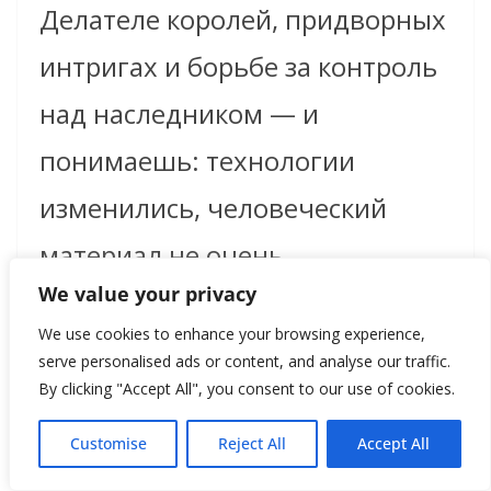
Делателе королей, придворных
интригах и борьбе за контроль
над наследником — и
понимаешь: технологии
изменились, человеческий
материал не очень.
We value your privacy
We use cookies to enhance your browsing experience,
В итоге Война Алой и Белой
serve personalised ads or content, and analyse our traffic.
розы стала не просто кровавой
By clicking "Accept All", you consent to our use of cookies.
семейной ссорой за английскую
Customise
Reject All
Accept All
корону. Она закрыла эпоху