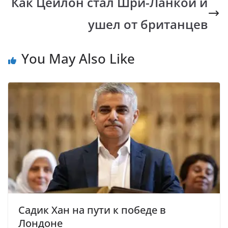
k
p
k
Как Цейлон стал Шри-Ланкой и
ушел от британцев
You May Also Like
Садик Хан на пути к победе в
Лондоне