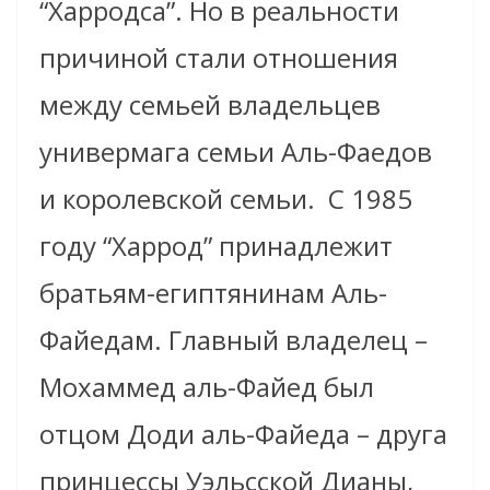
“Харродса”. Но в реальности
причиной стали отношения
между семьей владельцев
универмага семьи Аль-Фаедов
и королевской семьи. С 1985
году “Харрод” принадлежит
братьям-египтянинам Аль-
Файедам. Главный владелец –
Мохаммед аль-Файед был
отцом Доди аль-Файеда – друга
принцессы Уэльсской Дианы,