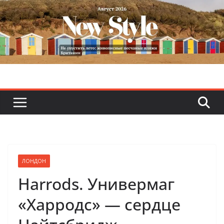
Skip
to
content
ЛОНДОН
Harrods. Универмаг
«Харродс» — сердце