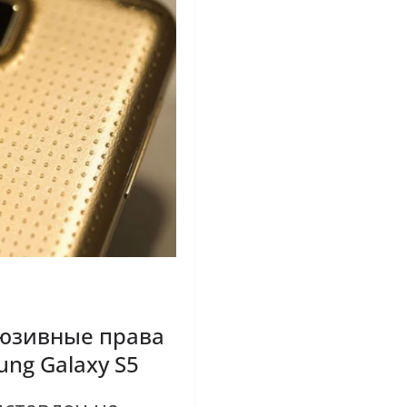
люзивные права
ng Galaxy S5