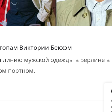
стопам Виктории Бекхэм
л линию мужской одежды в Берлине в 
ом портном.