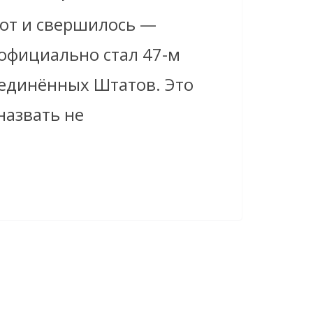
 вот и свершилось —
официально стал 47-м
единённых Штатов. Это
назвать не