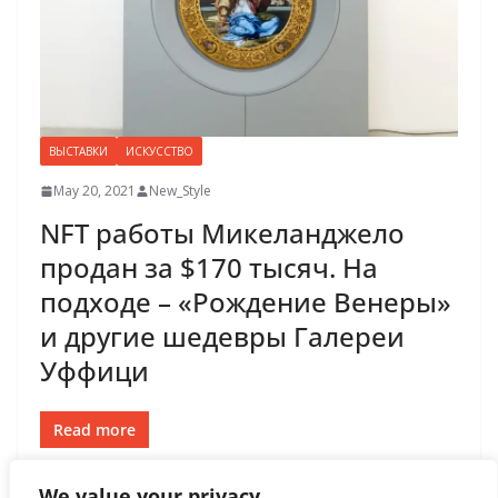
ВЫСТАВКИ
ИСКУССТВО
May 20, 2021
New_Style
NFT работы Микеланджело
продан за $170 тысяч. На
подходе – «Рождение Венеры»
и другие шедевры Галереи
Уффици
Read more
We value your privacy