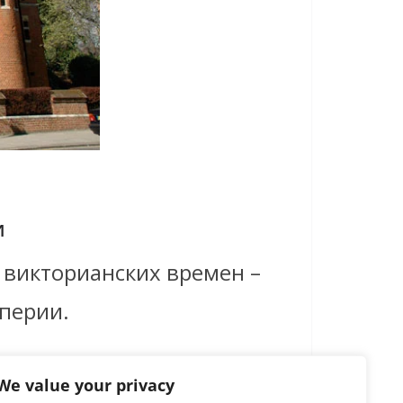
и
 викторианских времен –
мперии.
We value your privacy