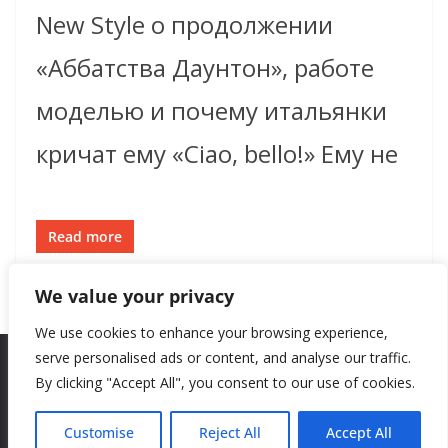
New Style о продолжении
«Аббатства Даунтон», работе
моделью и почему итальянки
кричат ему «Ciao, bello!» Ему не
Read more
We value your privacy
We use cookies to enhance your browsing experience,
serve personalised ads or content, and analyse our traffic.
By clicking "Accept All", you consent to our use of cookies.
Copyright © 2026
New Style
. All rights reserved.
Theme:
ColorMag
by ThemeGrill. Powered by
WordPress
.
Customise
Reject All
Accept All