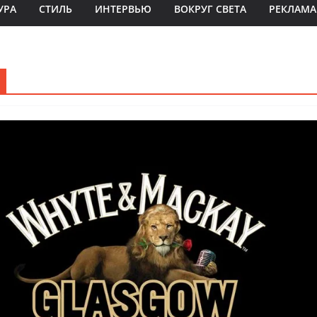
УРА
СТИЛЬ
ИНТЕРВЬЮ
ВОКРУГ СВЕТА
РЕКЛАМА