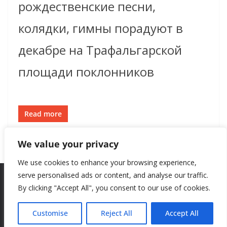
рождественские песни,
колядки, гимны порадуют в
декабре на Трафальгарской
площади поклонников
Read more
We value your privacy
We use cookies to enhance your browsing experience,
serve personalised ads or content, and analyse our traffic.
By clicking "Accept All", you consent to our use of cookies.
Copyright © 2026
New Style
. All rights reserved.
Theme:
ColorMag
by ThemeGrill. Powered by
WordPress
.
Customise
Reject All
Accept All