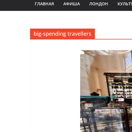
ГЛАВНАЯ
АФИША
ЛОНДОН
КУЛЬТ
big-spending travellers