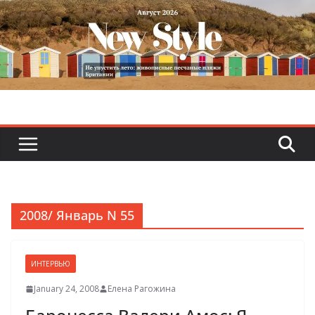
Skip
to
content
2008/ Январь N 55
ИНТЕРВЬЮ
January 24, 2008
Елена Рагожина