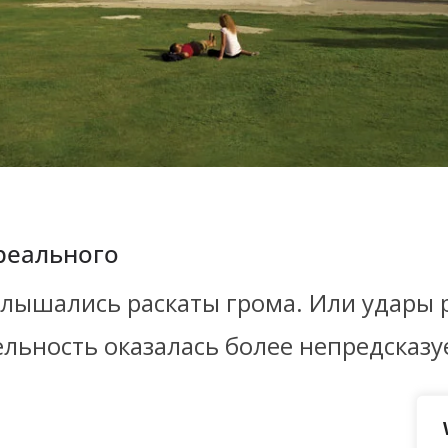
реального
 слышались раскаты грома. Или удары 
ельность оказалась более непредсказ