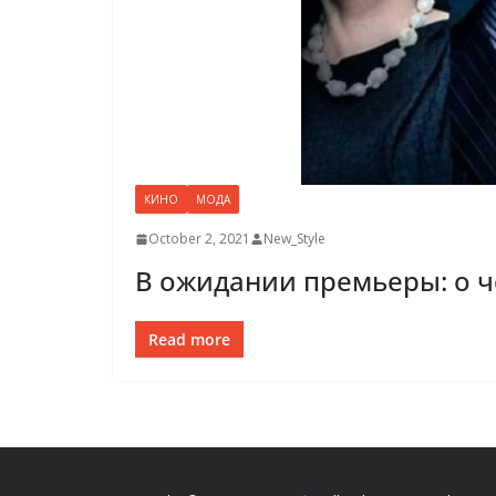
КИНО
МОДА
October 2, 2021
New_Style
В ожидании премьеры: о ч
Read more