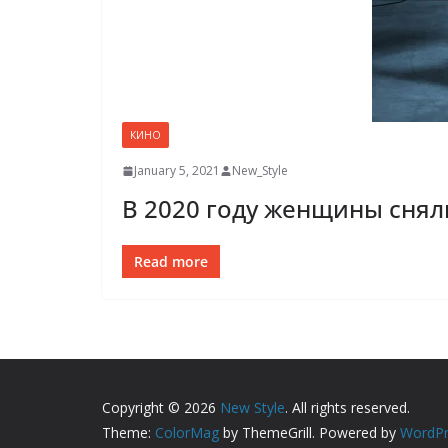
КИНО
January 5, 2021
New_Style
В 2020 году женщины сня
Read more
Copyright © 2026
New Style
. All rights reserved.
Theme:
ColorMag
by ThemeGrill. Powered by
WordPr