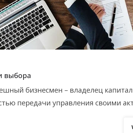
и выбора
пешный бизнесмен – владелец капитал
остью передачи управления своими ак