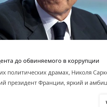
дента до обвиняемого в коррупции
ких политических драмах, Николя Сар
ший президент Франции, яркий и амби