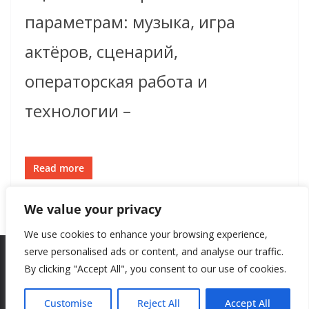
параметрам: музыка, игра
актёров, сценарий,
операторская работа и
технологии –
Read more
We value your privacy
We use cookies to enhance your browsing experience,
serve personalised ads or content, and analyse our traffic.
By clicking "Accept All", you consent to our use of cookies.
Copyright © 2026
New Style
. All rights reserved.
Theme:
ColorMag
by ThemeGrill. Powered by
WordPress
.
Customise
Reject All
Accept All