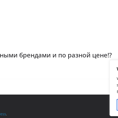
зными брендами и по разной цене!?
ess
.