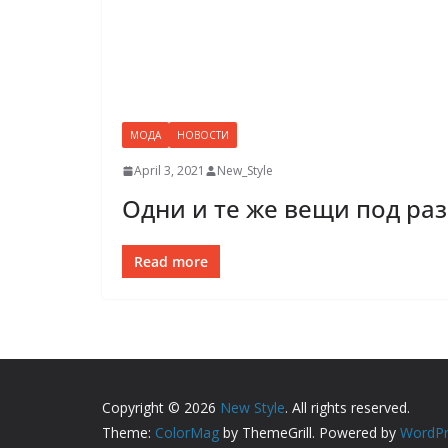
МОДА
НОВОСТИ
April 3, 2021
New_Style
Одни и те же вещи под ра
Read more
Copyright © 2026
New Style
. All rights reserved.
Theme:
ColorMag
by ThemeGrill. Powered by
WordPr