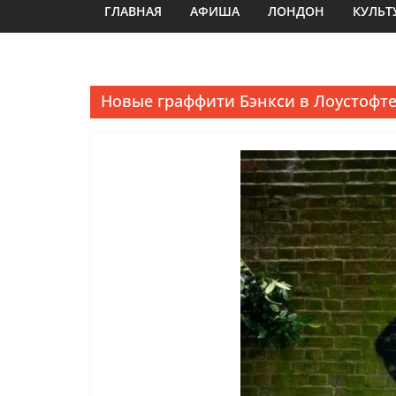
ГЛАВНАЯ
АФИША
ЛОНДОН
КУЛЬТ
Новые граффити Бэнкси в Лоустофт