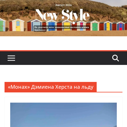
Skip
to
content
«Монах» Дэмиена Херста на льду