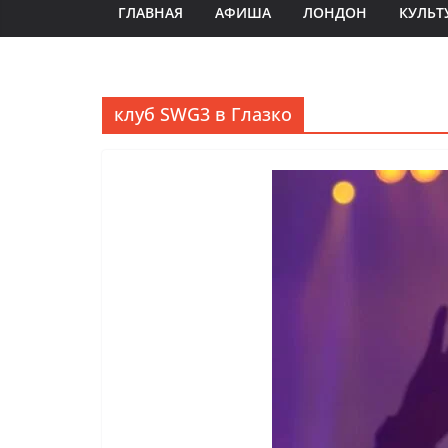
ГЛАВНАЯ
АФИША
ЛОНДОН
КУЛЬТ
клуб SWG3 в Глазко