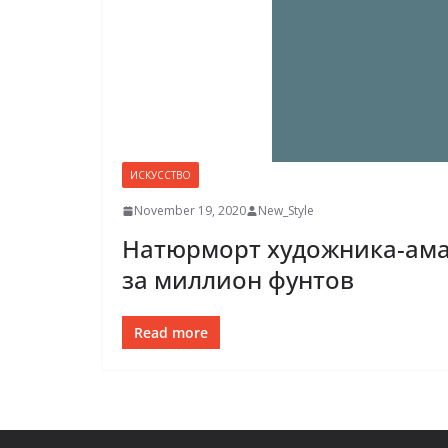
ИСКУССТВО
November 19, 2020
New_Style
Натюрморт художника-амат
за миллион фунтов
Read more