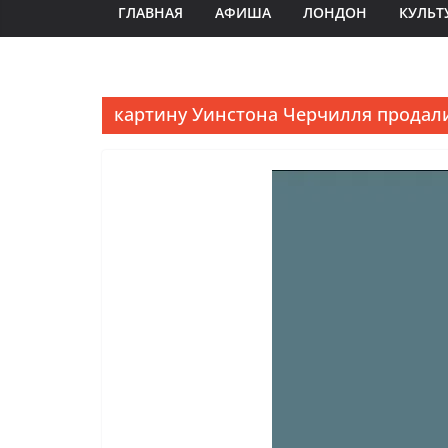
ГЛАВНАЯ
АФИША
ЛОНДОН
КУЛЬТ
картину Уинстона Черчилля продал