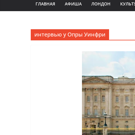
ГЛАВНАЯ
АФИША
ЛОНДОН
КУЛЬТ
интервью у Опры Уинфри