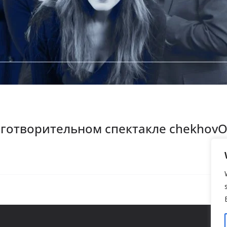
отворительном спектакле chekhovOS