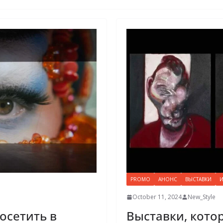
PROMO
АНОНС
ВЫСТАВКИ
И
October 11, 2024
New_Style
осетить в
Выставки, кото