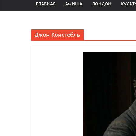
ГЛАВНАЯ
АФИША
ЛОНДОН
КУЛЬТ
Джон Констебль