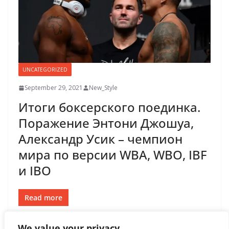
UNCATEGORIZED
September 29, 2021
New_Style
Итоги боксерского поединка.
Поражение Энтони Джошуа,
Александр Усик – чемпион
мира по версии WBA, WBO, IBF
и IBO
Read more
We value your privacy