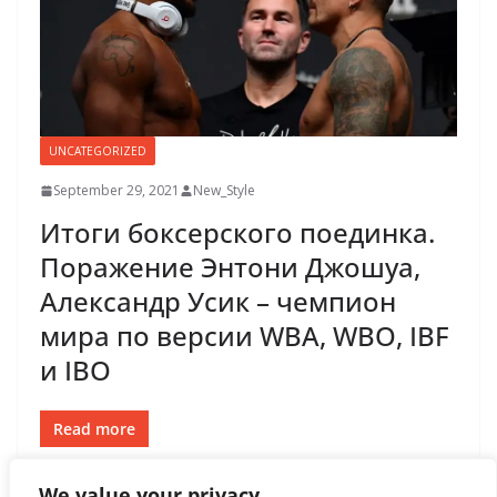
UNCATEGORIZED
September 29, 2021
New_Style
Итоги боксерского поединка.
Поражение Энтони Джошуа,
Александр Усик – чемпион
мира по версии WBA, WBO, IBF
и IBO
Read more
We value your privacy