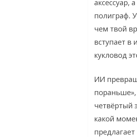
аксессуар, 
полиграф. У
чем твой вр
вступает в 
кукловод эт
ИИ превращ
пораньше»,
четвёртый э
какой моме
предлагает 