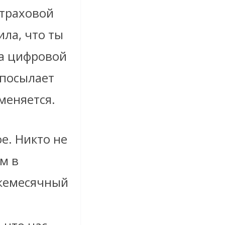
страховой
ила, что ты
 а цифровой
 посылает
меняется.
е. Никто не
м в
ежемесячный