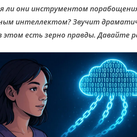
я ли они инструментом порабощени
ным интеллектом? Звучит драматич
в этом есть зерно правды. Давайте р