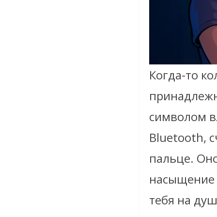
Когда-то ко
принадлежн
символом вл
Bluetooth, 
пальце. Он
насыщение 
тебя на ду