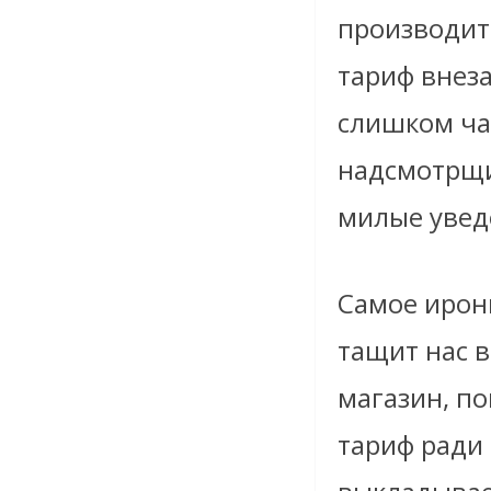
производите
тариф внеза
слишком час
надсмотрщи
милые уведо
Самое ирон
тащит нас 
магазин, п
тариф ради 