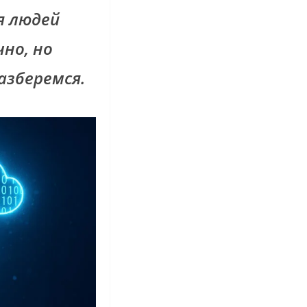
я людей
но, но
азберемся.