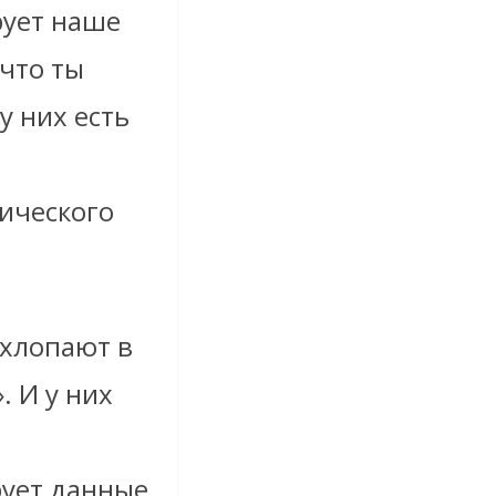
рует наше
что ты
у них есть
ического
 хлопают в
 И у них
ует данные,