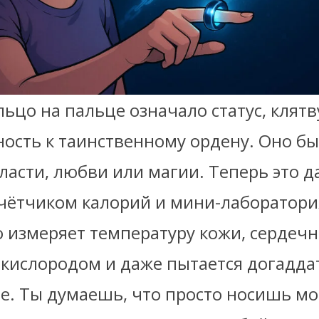
льцо на пальце означало статус, клятв
ость к таинственному ордену. Оно б
асти, любви или магии. Теперь это да
счётчиком калорий и мини-лаборатори
о измеряет температуру кожи, сердеч
кислородом и даже пытается догаддат
ше. Ты думаешь, что просто носишь м