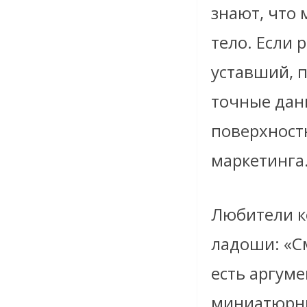
знают, что 
тело. Если
уставший, п
точные данн
поверхност
маркетинга
Любители к
ладоши: «С
есть аргум
миниатюрны