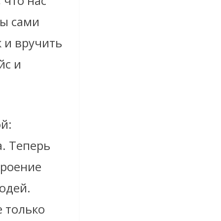
 что нас
мы сами
к и вручить
йс и
й:
. Теперь
троение
юдей.
е только