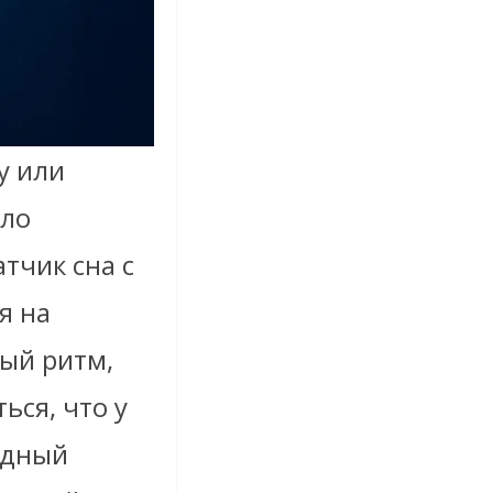
у или
ыло
тчик сна с
я на
ный ритм,
ься, что у
одный