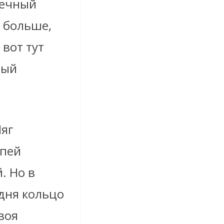
шечный
е больше,
 вот тут
ный
Ляг
 пей
. Но в
одня кольцо
воя