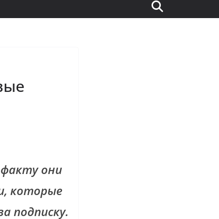
вые
 факту они
и, которые
а подписку.