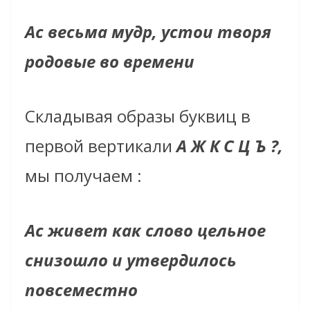
Ас весьма мудр, устои творя
родовые во времени
Складывая образы буквиц в
первой вертикали
А Ж К С Ц Ъ ?,
мы
получаем :
Ас живет как слово цельное
снизошло и утвердилось
повсеместно