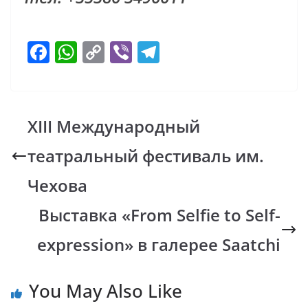
F
W
C
Vi
T
ac
h
o
b
el
e
at
p
er
e
b
s
y
gr
XIII Международный
o
A
Li
a
театральный фестиваль им.
o
p
n
m
k
p
k
Чехова
Выставка «From Selfie to Self-
expression» в галерее Saatchi
You May Also Like