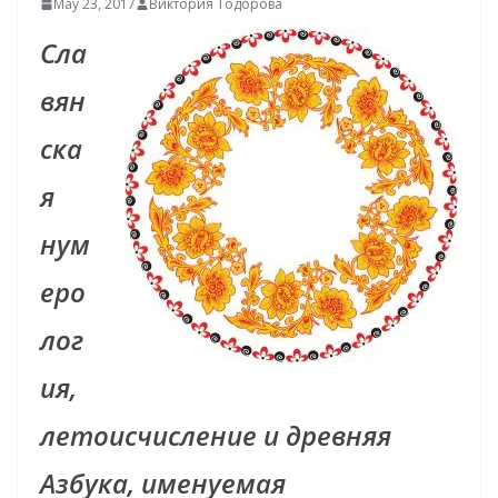
May 23, 2017
Виктория Тодорова
Сла
вян
ска
я
нум
еро
лог
ия,
летоисчисление и древняя
Азбука, именуемая