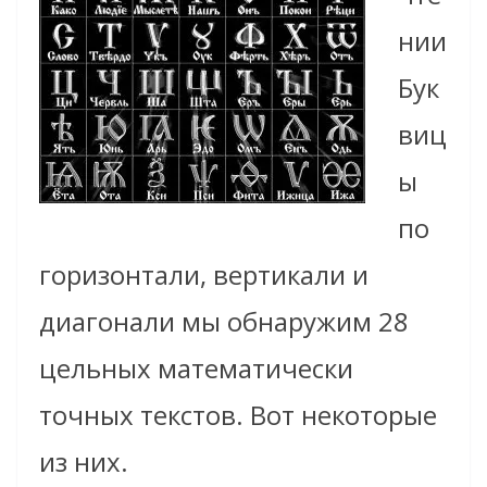
нии
Бук
виц
ы
по
горизонтали, вертикали и
диагонали мы обнаружим 28
цельных математически
точных текстов. Вот некоторые
из них.