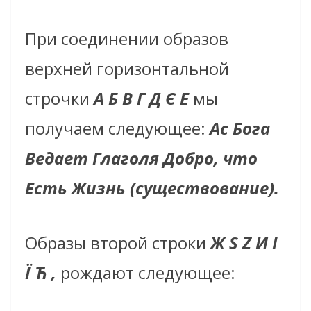
При соединении образов
верхней горизонтальной
строчки
А Б В Г Д Є Е
мы
получаем следующее:
Ас Бога
Ведает Глаголя Добро, что
Есть Жизнь (существование).
Образы второй строки
Ж S Z И I
Ї Ћ
,
рождают следующее: