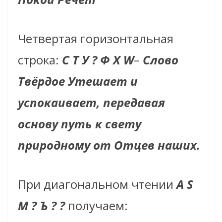
Четвертая горизонтальная
строка:
С Т У ? Ф Х W
–
Слово
Твёрдое Утешает и
успокаивает, передавая
основу путь к свету
природному от Отцев наших.
При диагональном чтении
А S
М ? Ъ ? ?
получаем: