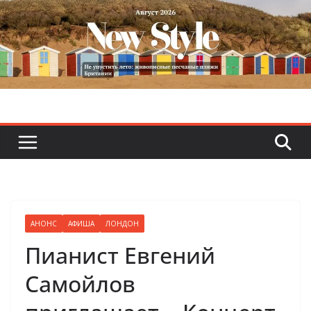
Skip
to
content
АНОНС
АФИША
ЛОНДОН
Пианист Евгений
Самойлов