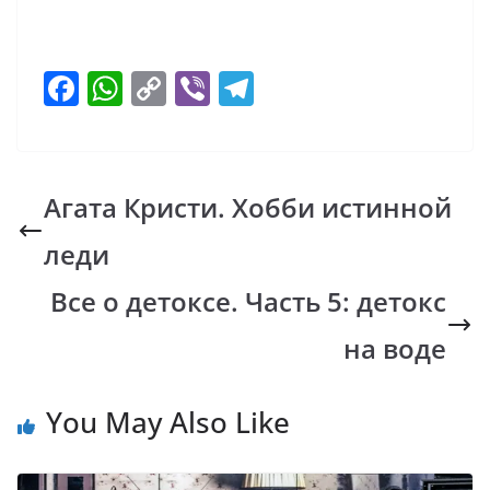
F
W
C
Vi
T
ac
h
o
b
el
e
at
p
er
e
b
s
y
gr
Агата Кристи. Хобби истинной
o
A
Li
a
леди
o
p
n
m
k
p
k
Все о детоксе. Часть 5: детокс
на воде
You May Also Like