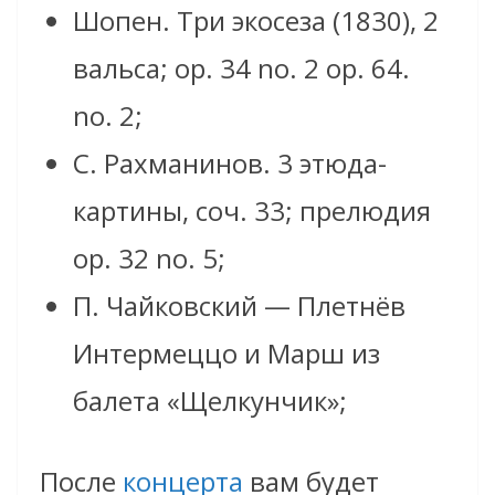
Шопен. Три экосеза (1830), 2
вальса; op. 34 no. 2 op. 64.
no. 2;
С. Рахманинов. 3 этюда-
картины, соч. 33; прелюдия
op. 32 no. 5;
П. Чайковский — Плетнёв
Интермеццо и Марш из
балета «Щелкунчик»;
После
концерта
вам будет