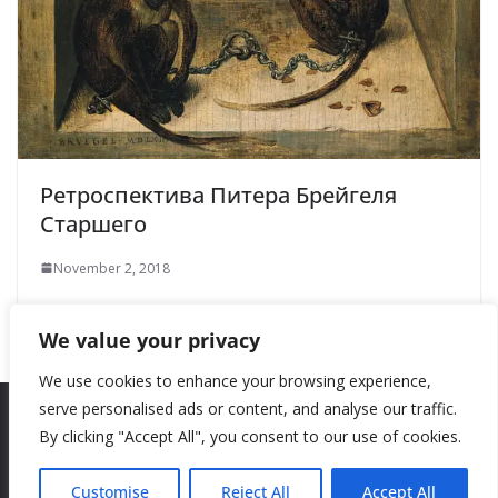
Ретроспектива Питера Брейгеля
Старшего
November 2, 2018
We value your privacy
We use cookies to enhance your browsing experience,
serve personalised ads or content, and analyse our traffic.
By clicking "Accept All", you consent to our use of cookies.
Copyright © 2026
New Style
. All rights reserved.
Theme:
ColorMag
by ThemeGrill. Powered by
WordPress
.
Customise
Reject All
Accept All