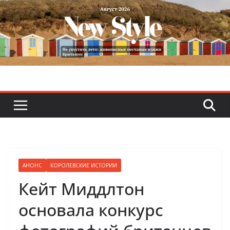
Skip
to
content
АНОНС
КОРОЛЕВСКИЕ ИСТОРИИ
Кейт Миддлтон
основала конкурс