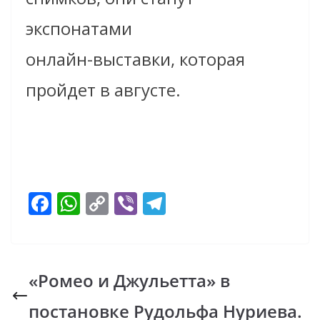
экспонатами
онлайн-выставки, которая
пройдет в августе.
F
W
C
Vi
T
ac
h
o
b
el
e
at
p
er
e
b
s
y
gr
«Ромео и Джульетта» в
o
A
Li
a
постановке Рудольфа Нуриева.
o
p
n
m