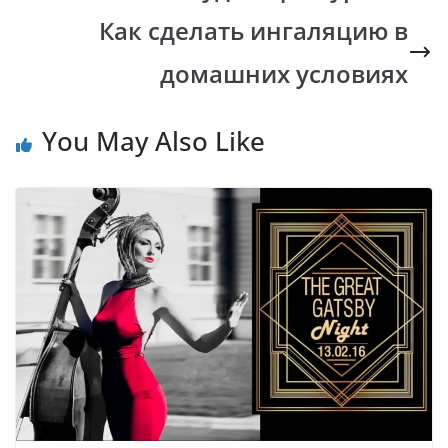
k
p
k
Как сделать ингаляцию в
домашних условиях
You May Also Like