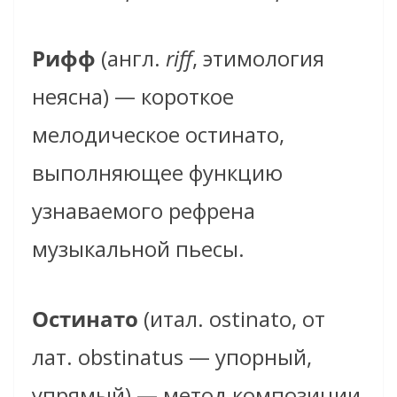
Рифф
(англ.
riff
, этимология
неясна) — короткое
мелодическое остинато,
выполняющее функцию
узнаваемого рефрена
музыкальной пьесы.
Остинато
(итал. ostinato, от
лат. obstinatus — упорный,
упрямый) — метод композиции