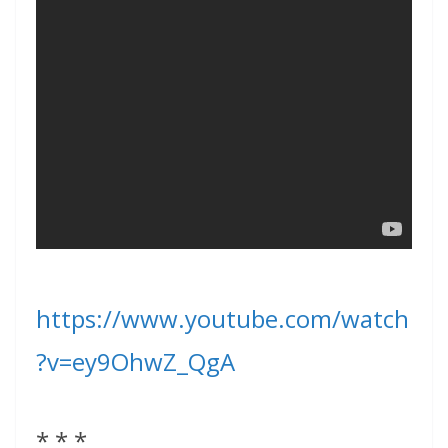
https://www.youtube.com/watch
?v=ey9OhwZ_QgA
* * *