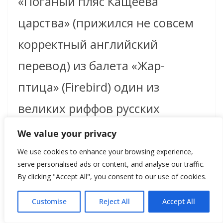
«Поганый пляс Кащеева
царства» (прижился не совсем
корректный английский
перевод) из балета «Жар-
птица» (Firebird) один из
великих риффов русских
композиторов. «Марш
We value your privacy
Черномора» Глинки тоже
We use cookies to enhance your browsing experience,
serve personalised ads or content, and analyse our traffic.
многого стоит.
By clicking "Accept All", you consent to our use of cookies.
Customise
Reject All
Accept All
https://www.youtube.com/watch