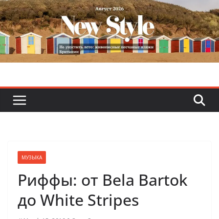
Skip
to
content
МУЗЫКА
Риффы: от Bela Bartok
до White Stripes