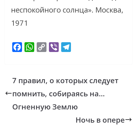
неспокойного солнца». Москва,
1971
F
W
C
Vi
T
ac
h
o
b
el
e
at
p
er
e
b
s
y
gr
7 правил, о которых следует
o
A
Li
a
помнить, собираясь на…
o
p
n
m
k
p
k
Огненную Землю
Ночь в опере