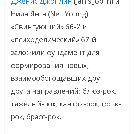
Дженис Джоплин
(Janis Joplin) и
Нила Янга (Neil Young).
«Свингующий» 66-й и
«психоделический» 67-й
заложили фундамент для
формирования новых,
взаимообогощавших друг
друга направлений: блюз-рок,
тяжелый-рок, кантри-рок, фолк-
рок, брасс-рок.