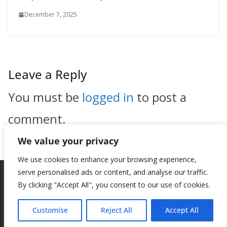
December 7, 2025
Leave a Reply
You must be
logged in
to post a
comment.
We value your privacy
We use cookies to enhance your browsing experience,
serve personalised ads or content, and analyse our traffic.
By clicking "Accept All", you consent to our use of cookies.
Copyright © 2026
New Style
. All rights reserved.
Theme:
ColorMag
by ThemeGrill. Powered by
WordPress
.
Customise
Reject All
Accept All