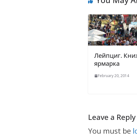
k
p
k
Лейпциг. Кни
ярмарка
February 20, 2014
Leave a Reply
You must be
l