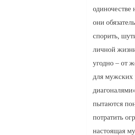
одиночестве 
они обязател
спорить, шути
личной жизни
угодно – от 
для мужских 
диагоналями»
пытаются пон
потратить ог
настоящая м