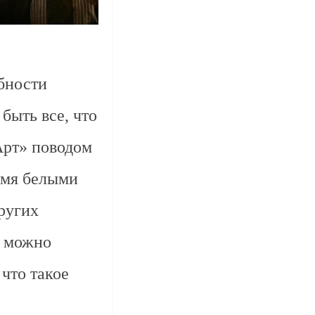
обности
быть все, что
Арт» поводом
ремя белыми
ругих
я можно
что такое