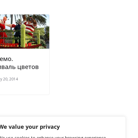
емо.
иваль цветов
y 20, 2014
We value your privacy
We use cookies to enhance your browsing experience,