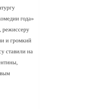
атургу
комедии года»
, режиссеру
ии и громкий
су ставили на
ентины,
овым