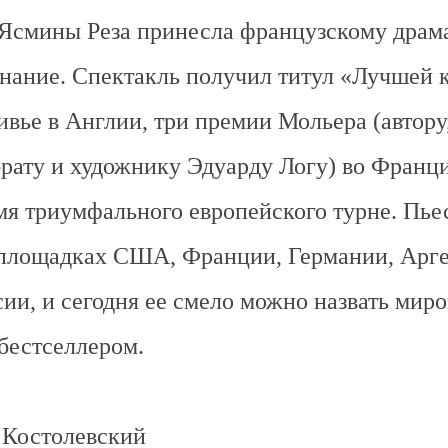
Ясмины Реза принесла французскому драм
нание. Спектакль получил титул «Лучшей 
вье в Англии, три премии Мольера (автору
рату и художнику Эдуарду Логу) во Франц
мя триумфального европейского турне. Пье
 площадках США, Франции, Германии, Арг
сии, и сегодня ее смело можно назвать мир
бестселлером.
 Костолевский