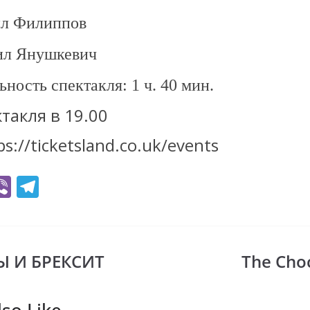
л Филиппов
л Янушкевич
ность спектакля: 1 ч. 40 мин.
такля в 19.00
s://ticketsland.co.uk/events
Vi
T
b
el
er
e
gr
 И БРЕКСИТ
The Cho
i
a
m
so Like