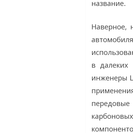
название.
Наверное, 
автомоби
использова
в далеких 
инженеры L
применени
передовые 
карбоновы
компонент