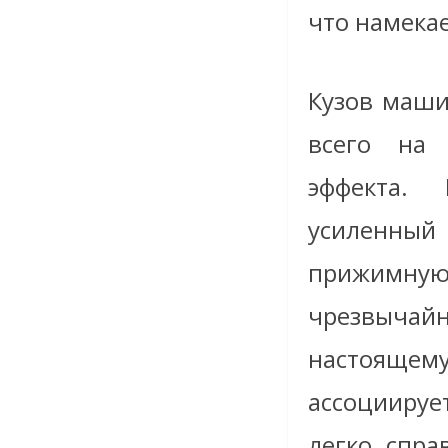
что намекае
Кузов маши
всего на 
эффекта. 
усиленный
прижимную
чрезвычай
настоящему
ассоциирует
легко спра