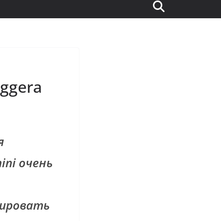
eggera
я
ini очень
ировать