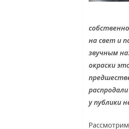
собственно
на свет и п
звучным на
окраски эт
предшестве
распродали
у публики 
Рассмотрим