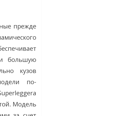
нные прежде
амического
еспечивает
 и большую
льно кузов
модели по-
perleggera
отой. Модель
ами за счет