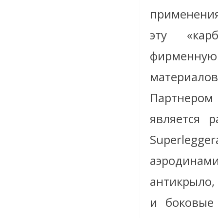
применения
эту «карб
фирменну
материало
Партнером
является р
Superle
аэродинам
антикрыло,
и боковые 