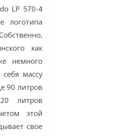
rdo LP 570-4
е логотипа
обственно,
нского как
же немного
 себя массу
е 90 литров
20 литров
четом этой
дывает свое