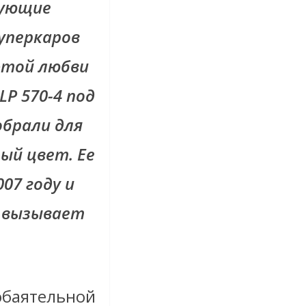
ующие
уперкаров
этой любви
LP 570-4 под
обрали для
ый цвет. Ее
07 году и
я вызывает
баятельной