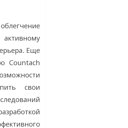
 облегчение
активному
ерьера. Еще
ю Countach
возможности
епить свои
сследований
азработкой
фективного