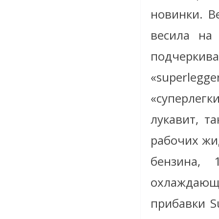
новинки. Ве
весила на
подчеркив
«superlegg
«суперлегк
лукавит, т
рабочих жи
бензина,
охлаждающ
прибавки S