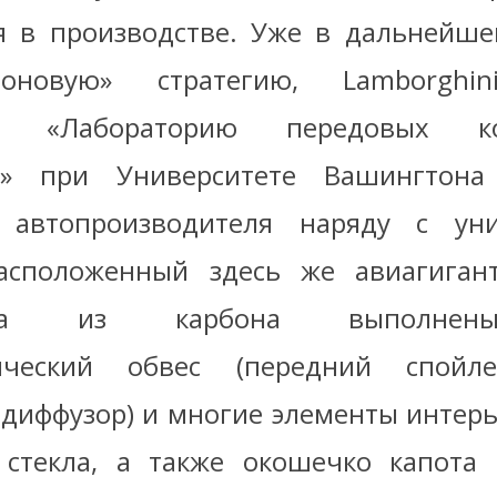
 в производстве. Уже в дальнейше
оновую» стратегию, Lamborghi
ю «Лабораторию передовых ко
в» при Университете Вашингтона
 автопроизводителя наряду с уни
асположенный здесь же авиагигант
ggera из карбона выполне
ический обвес (передний спойле
 диффузор) и многие элементы интерь
стекла, а также окошечко капота 