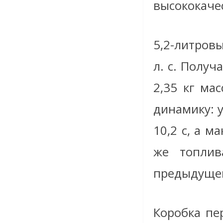
высококаче
5,2-литров
л. с. Получ
2,35 кг ма
динамику: у
10,2 с, а м
же топли
предыдущей 
Коробка пе