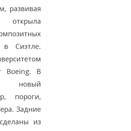
м, развивая
ni открыла
мпозитных
 в Сиэтле.
верситетом
 Boeing. В
ны новый
р, пороги,
ера. Задние
сделаны из