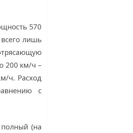
ощность 570
я всего лишь
потрясающую
о 200 км/ч –
км/ч. Расход
авнению с
 полный (на