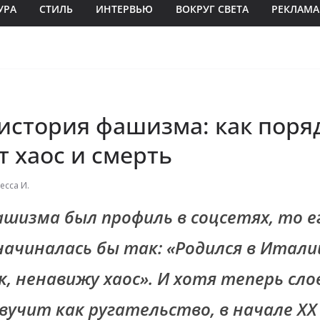
УРА
СТИЛЬ
ИНТЕРВЬЮ
ВОКРУГ СВЕТА
РЕКЛАМА
 история фашизма: как поря
 хаос и смерть
есса И.
ашизма был профиль в соцсетях, то е
ачиналась бы так: «Родился в Италии,
, ненавижу хаос». И хотя теперь сло
вучит как ругательство, в начале XX