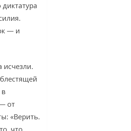
о диктатура
силия.
ок — и
а исчезли.
 блестящей
 в
— от
ы: «Верить.
то, что