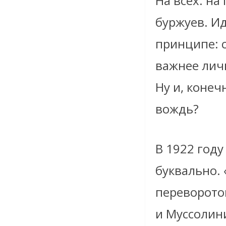
На всех: на
буржуев. И
принципе: 
важнее личн
Ну и, конеч
вождь?
В 1922 год
буквально.
переворото
и Муссолин