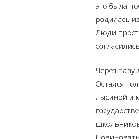
это была по
родилась из
Люди просто
согласились
Через пару 
Остался то
лысиной и 
государств
школьников
Повиноватьс