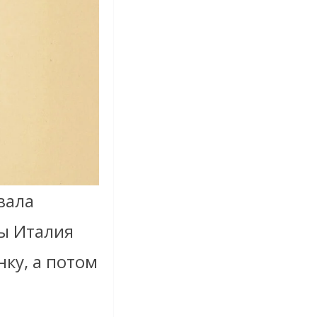
вала
ы Италия
нку, а потом