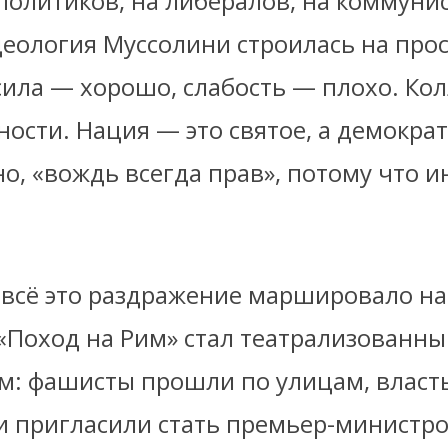
 политиков, на либералов, на коммунис
деология Муссолини строилась на про
сила — хорошо, слабость — плохо. Ко
ости. Нация — это святое, а демократ
но, «вождь всегда прав», потому что 
у всё это раздражение маршировало н
 «Поход на Рим» стал театрализованн
м: фашисты прошли по улицам, власть
и пригласили стать премьер-министром