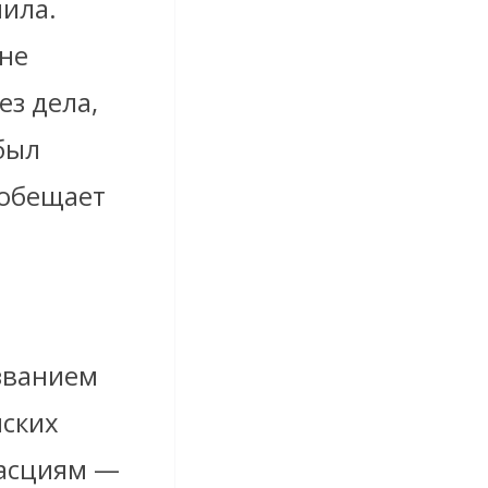
ила.
яне
ез дела,
был
ообещает
званием
нских
фасциям —