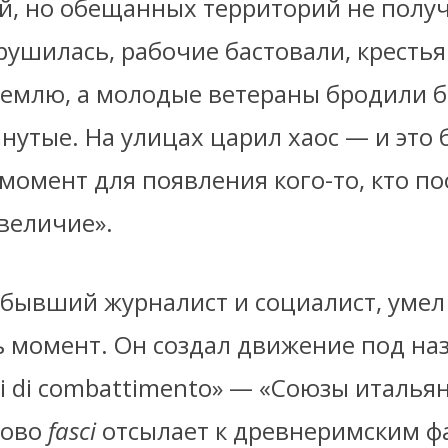
й, но обещанных территорий не получ
рушилась, рабочие бастовали, кресть
землю, а молодые ветераны бродили б
нутые. На улицах царил хаос — и это 
момент для появления кого-то, кто п
величие».
, бывший журналист и социалист, умел
ь момент. Он создал движение под на
iani di combattimento» — «Союзы италья
лово
fasci
отсылает к древнеримским 