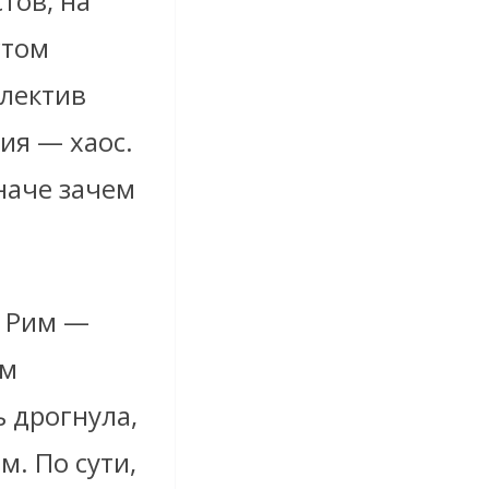
тов, на
стом
ллектив
ия — хаос.
иначе зачем
а Рим —
ым
 дрогнула,
. По сути,