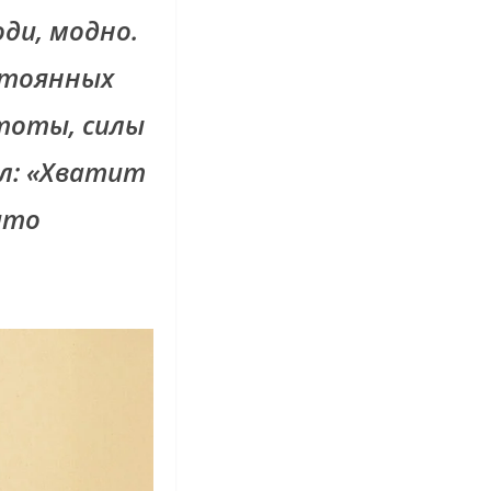
оди, модно.
стоянных
стоты, силы
ал: «Хватит
ито