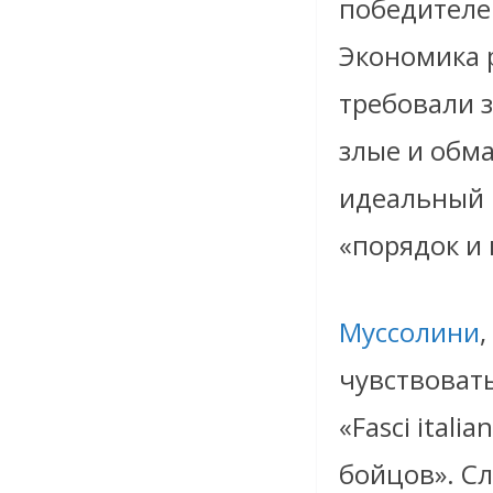
победителе
Экономика 
требовали 
злые и обма
идеальный 
«порядок и 
Муссолини
чувствоват
«Fasci ital
бойцов». С