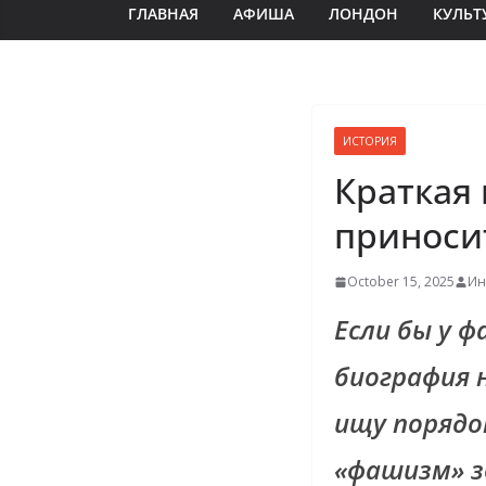
ГЛАВНАЯ
АФИША
ЛОНДОН
КУЛЬТ
ИСТОРИЯ
Краткая
приносит
October 15, 2025
Ин
Если бы у ф
биография н
ищу порядок
«фашизм» з