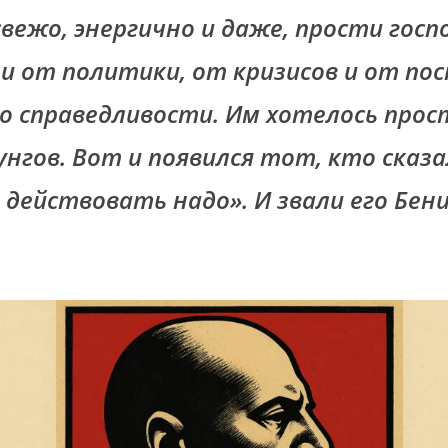
вежо, энергично и даже, прости госп
и от политики, от кризисов и от по
 о справедливости. Им хотелось про
унгов. Вот и появился тот, кто сказ
действовать надо». И звали его Бен