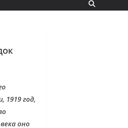
док
го
 1919 год,
во
 века оно