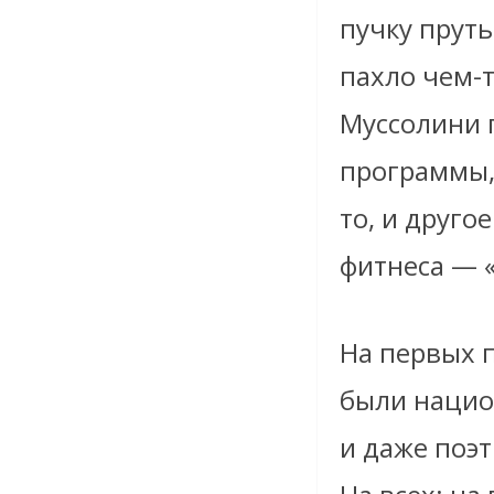
пучку пруть
пахло чем-
Муссолини 
программы,
то, и друго
фитнеса — 
На первых 
были нацио
и даже поэ