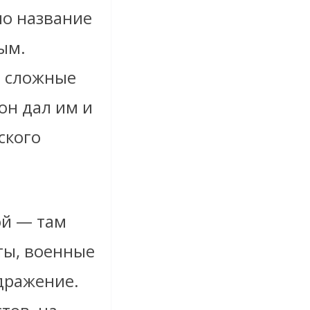
мо название
ым.
ы сложные
он дал им и
ского
ой — там
ты, военные
дражение.