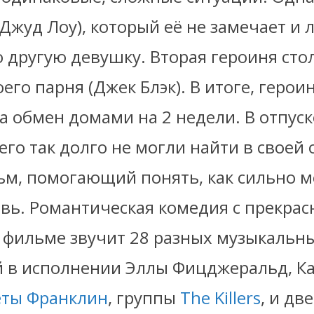
Джуд Лоу), который её не замечает и 
 другую девушку. Вторая героиня стол
его парня (Джек Блэк). В итоге, герои
а обмен домами на 2 недели. В отпус
его так долго не могли найти в своей
ьм, помогающий понять, как сильно м
вь. Романтическая комедия с прекрас
в фильме звучит 28 разных музыкальн
 в исполнении Эллы Фицджеральд, К
еты Франклин
, группы
The Killers
, и дв