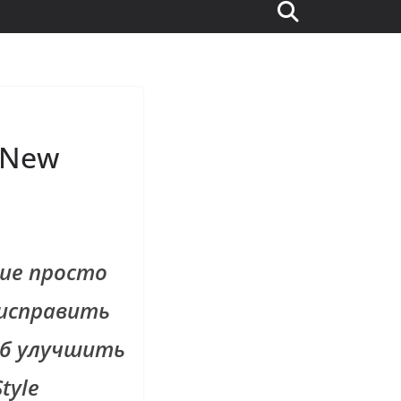
 New
ие просто
 исправить
об улучшить
tyle