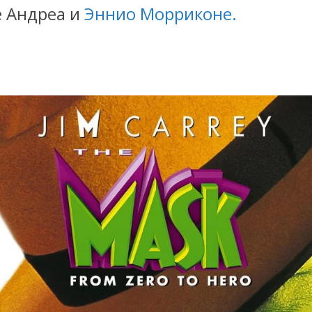
 Андреа и
Эннио Морриконе.