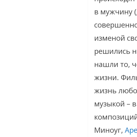
в мужчину (
совершенно
изменой сво
решились н
нашли то, ч
жизни. Фил
жизнь любо
музыкой – 
композиций
Миноуг,
Ар