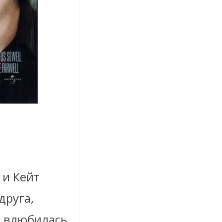
 и Кейт
друга,
а влюбилась