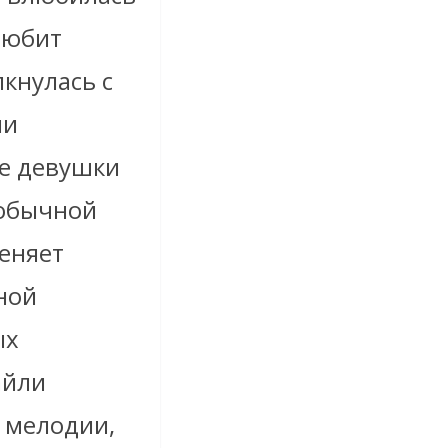
любит
кнулась с
ни
ке девушки
 обычной
еняет
ной
ых
айли
е мелодии,