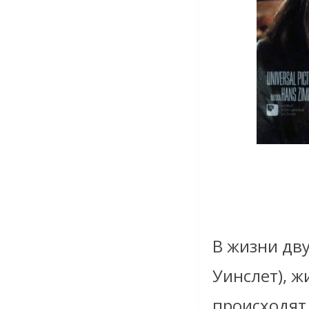
В жизни дв
Уинслет), ж
происходят